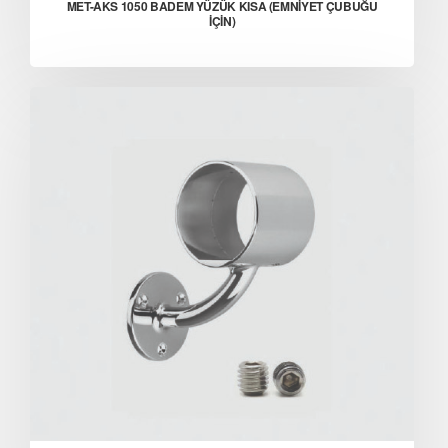
MET-AKS 1050 BADEM YÜZÜK KISA (EMNİYET ÇUBUĞU
İÇİN)