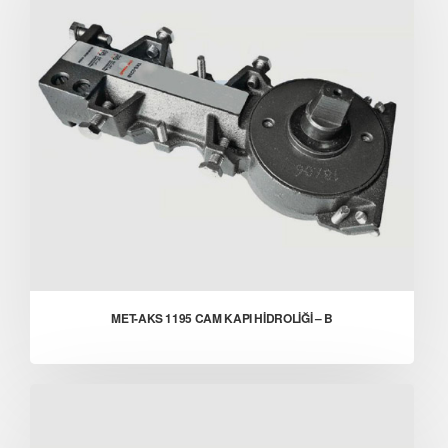
MET-AKS 1195 CAM KAPI HİDROLİĞİ – B