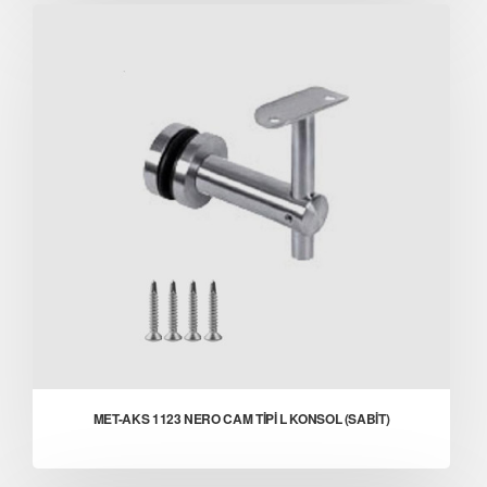
MET-AKS 1123 NERO CAM TİPİ L KONSOL (SABİT)