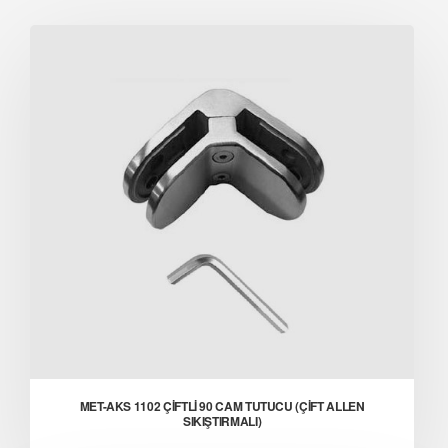
MET-AKS 1102 ÇİFTLİ 90 CAM TUTUCU (ÇİFT ALLEN
SIKIŞTIRMALI)